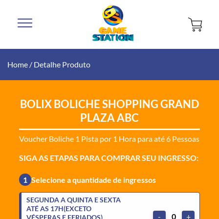
Home
/
Detalhe Produto
BOLIX BOLICHE SHOPPING GRAND
PLAZA ABC
Voucher Boliche 1 Pista por 1 Hora para até 6 Pessoas
SIGA AS ETAPAS PARA COMPRAR SEU INGRESSO:
1
Selecione a quantidade de ingressos
SEGUNDA A QUINTA E SEXTA
ATÉ AS 17H(EXCETO
-
0
+
VÉSPERAS E FERIADOS)