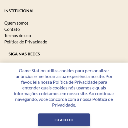
INSTITUCIONAL
Quem somos
Contato
Termos de uso
Política de Privacidade
SIGA NAS REDES
Game Station utiliza cookies para personalizar
anúncios e melhorar a sua experiência no site. Por
FORMAS DE PAGAMENTO
favor, leia nossa
Política de Privacidade
para
entender quais cookies nós usamos e quais
informações coletamos em nosso site. Ao continuar
navegando, você concorda com a nossa Política de
Privacidade.
Copyright © 2026 Game Station - 23.208.864/0001-07 - Todos
os direitos reservados.
EU ACEITO
Desenvolvido por
PWI