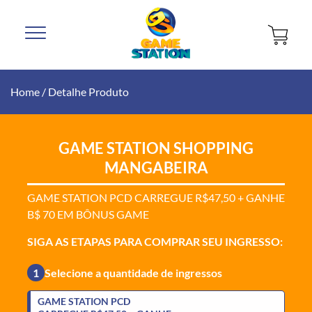
Home
/
Detalhe Produto
GAME STATION SHOPPING
MANGABEIRA
GAME STATION PCD CARREGUE R$47,50 + GANHE
B$ 70 EM BÔNUS GAME
SIGA AS ETAPAS PARA COMPRAR SEU INGRESSO:
1
Selecione a quantidade de ingressos
GAME STATION PCD