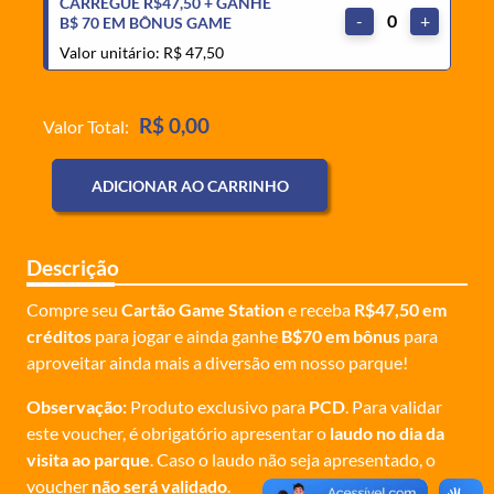
CARREGUE R$47,50 + GANHE
-
0
+
B$ 70 EM BÔNUS GAME
Valor unitário: R$ 47,50
R$ 0,00
Valor Total:
ADICIONAR AO CARRINHO
Descrição
Compre seu
Cartão Game Station
e receba
R$47,50 em
créditos
para jogar e ainda ganhe
B$70 em bônus
para
aproveitar ainda mais a diversão em nosso parque!
Observação:
Produto exclusivo para
PCD
. Para validar
este voucher, é obrigatório apresentar o
laudo no dia da
visita ao parque
. Caso o laudo não seja apresentado, o
voucher
não será validado
.