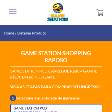
Home
/
Detalhe Produto
GAME STATION SHOPPING
RAPOSO
GAME STATION PCD CARREGUE R$80 + GANHE
B$170 EM BÔNUS GAME
SIGA AS ETAPAS PARA COMPRAR SEU INGRESSO:
1
Selecione a quantidade de ingressos
GAME STATION PCD