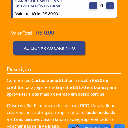
CARREGUE R$80 + GANHE
-
0
+
B$170 EM BÔNUS GAME
Valor unitário: R$ 80,00
R$ 0,00
Valor Total:
ADICIONAR AO CARRINHO
Descrição
Compre seu
Cartão Game Station
e receba
R$80 em
créditos
para jogar e ainda ganhe
B$170 em bônus
para
aproveitar ainda mais a diversão em nosso parque!
Observação:
Produto exclusivo para
PCD
. Para validar
este voucher, é obrigatório apresentar o
laudo no dia da
visita ao parque
. Caso o laudo não seja apresentado, o
voucher
não será validado
.