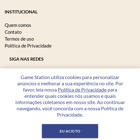
INSTITUCIONAL
Quem somos
Contato
Termos de uso
Política de Privacidade
SIGA NAS REDES
Game Station utiliza cookies para personalizar
anúncios e melhorar a sua experiência no site. Por
FORMAS DE PAGAMENTO
favor, leia nossa
Política de Privacidade
para
entender quais cookies nós usamos e quais
informações coletamos em nosso site. Ao continuar
navegando, você concorda com a nossa Política de
Privacidade.
Copyright © 2026 Game Station - 23.208.864/0001-07 - Todos
os direitos reservados.
EU ACEITO
Desenvolvido por
PWI