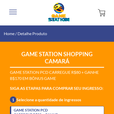
Home
/
Detalhe Produto
GAME STATION SHOPPING
CAMARÁ
GAME STATION PCD CARREGUE R$80 + GANHE
B$170 EM BÔNUS GAME
SIGA AS ETAPAS PARA COMPRAR SEU INGRESSO:
1
Selecione a quantidade de ingressos
GAME STATION PCD