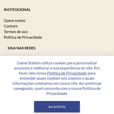
INSTITUCIONAL
Quem somos
Contato
Termos de uso
Política de Privacidade
SIGA NAS REDES
Game Station utiliza cookies para personalizar
anúncios e melhorar a sua experiência no site. Por
FORMAS DE PAGAMENTO
favor, leia nossa
Política de Privacidade
para
entender quais cookies nós usamos e quais
informações coletamos em nosso site. Ao continuar
navegando, você concorda com a nossa Política de
Privacidade.
Copyright © 2026 Game Station - 23.208.864/0001-07 - Todos
os direitos reservados.
EU ACEITO
Desenvolvido por
PWI