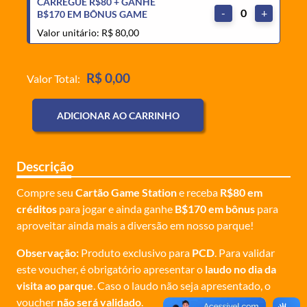
CARREGUE R$80 + GANHE
-
0
+
B$170 EM BÔNUS GAME
Valor unitário: R$ 80,00
R$ 0,00
Valor Total:
ADICIONAR AO CARRINHO
Descrição
Compre seu
Cartão Game Station
e receba
R$80 em
créditos
para jogar e ainda ganhe
B$170 em bônus
para
aproveitar ainda mais a diversão em nosso parque!
Observação:
Produto exclusivo para
PCD
. Para validar
este voucher, é obrigatório apresentar o
laudo no dia da
visita ao parque
. Caso o laudo não seja apresentado, o
voucher
não será validado
.