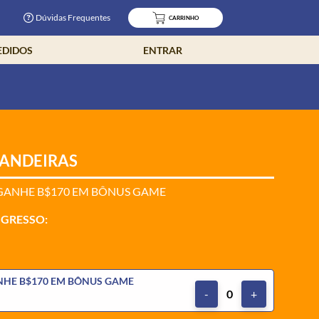
Dúvidas Frequentes
CARRINHO
EDIDOS
ENTRAR
BANDEIRAS
 GANHE B$170 EM BÔNUS GAME
NGRESSO:
NHE B$170 EM BÔNUS GAME
-
0
+