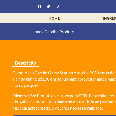
HOME
INGRE
Home
/
Detalhe Produto
Descrição
Compre seu
Cartão Game Station
e receba
R$80 em crédi
e ainda ganhe
B$170 em bônus
para aproveitar ainda mais
nosso parque!
Observação:
Produto exclusivo para
PCD
. Para validar es
obrigatório apresentar o
laudo no dia da visita ao parque
.
não seja apresentado, o voucher
não será validado
.