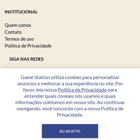
INSTITUCIONAL
Quem somos
Contato
Termos de uso
Política de Privacidade
SIGA NAS REDES
Game Station utiliza cookies para personalizar
anúncios e melhorar a sua experiência no site. Por
FORMAS DE PAGAMENTO
favor, leia nossa
Política de Privacidade
para
entender quais cookies nós usamos e quais
informações coletamos em nosso site. Ao continuar
navegando, você concorda com a nossa Política de
Privacidade.
Copyright © 2026 Game Station - 23.208.864/0001-07 - Todos
os direitos reservados.
EU ACEITO
Desenvolvido por
PWI