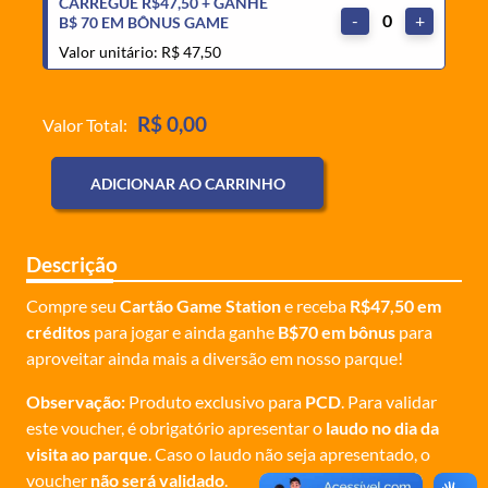
CARREGUE R$47,50 + GANHE
-
0
+
B$ 70 EM BÔNUS GAME
Valor unitário: R$ 47,50
R$ 0,00
Valor Total:
ADICIONAR AO CARRINHO
Descrição
Compre seu
Cartão Game Station
e receba
R$47,50 em
créditos
para jogar e ainda ganhe
B$70 em bônus
para
aproveitar ainda mais a diversão em nosso parque!
Observação:
Produto exclusivo para
PCD
. Para validar
este voucher, é obrigatório apresentar o
laudo no dia da
visita ao parque
. Caso o laudo não seja apresentado, o
voucher
não será validado
.