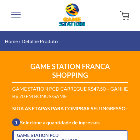
Home
/
Detalhe Produto
GAME STATION FRANCA
SHOPPING
GAME STATION PCD CARREGUE R$47,50 + GANHE
B$ 70 EM BÔNUS GAME
SIGA AS ETAPAS PARA COMPRAR SEU INGRESSO:
1
Selecione a quantidade de ingressos
GAME STATION PCD