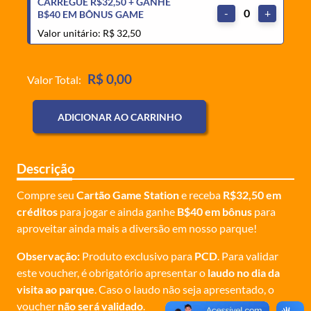
CARREGUE R$32,50 + GANHE
-
0
+
B$40 EM BÔNUS GAME
Valor unitário: R$ 32,50
R$ 0,00
Valor Total:
ADICIONAR AO CARRINHO
Descrição
Compre seu
Cartão Game Station
e receba
R$32,50 em
créditos
para jogar e ainda ganhe
B$40 em bônus
para
aproveitar ainda mais a diversão em nosso parque!
Observação:
Produto exclusivo para
PCD
. Para validar
este voucher, é obrigatório apresentar o
laudo no dia da
visita ao parque
. Caso o laudo não seja apresentado, o
voucher
não será validado
.