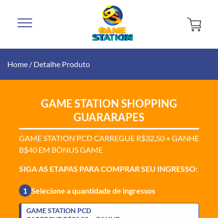
Home
/
Detalhe Produto
GAME STATION SHOPPING
GUARARAPES
GAME STATION PCD CARREGUE R$32,50 + GANHE
B$40 EM BÔNUS GAME
SIGA AS ETAPAS PARA COMPRAR SEU INGRESSO:
1
Selecione a quantidade de ingressos
GAME STATION PCD