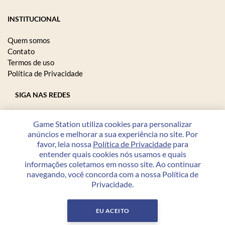
INSTITUCIONAL
Quem somos
Contato
Termos de uso
Política de Privacidade
SIGA NAS REDES
Game Station utiliza cookies para personalizar
anúncios e melhorar a sua experiência no site. Por
FORMAS DE PAGAMENTO
favor, leia nossa
Política de Privacidade
para
entender quais cookies nós usamos e quais
informações coletamos em nosso site. Ao continuar
navegando, você concorda com a nossa Política de
Privacidade.
Copyright © 2026 Game Station - 23.208.864/0001-07 - Todos
os direitos reservados.
EU ACEITO
Desenvolvido por
PWI